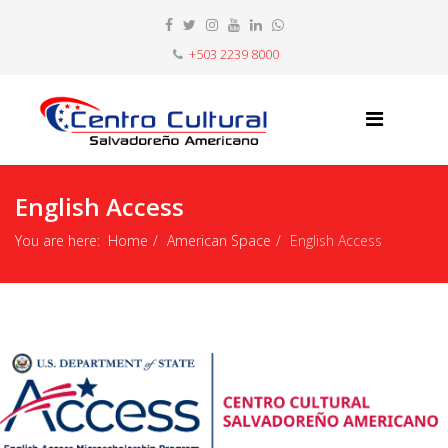
+503 2239 8000
English Access
You are here:
Home
American Space
English Access